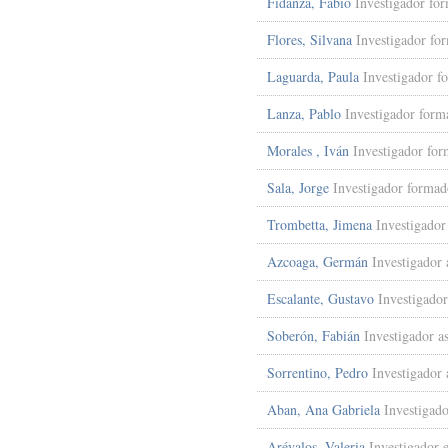
Fidanza, Fabio
Investigador fo
Flores, Silvana
Investigador fo
Laguarda, Paula
Investigador f
Lanza, Pablo
Investigador form
Morales , Iván
Investigador fo
Sala, Jorge
Investigador formad
Trombetta, Jimena
Investigado
Azcoaga, Germán
Investigador 
Escalante, Gustavo
Investigador
Soberón, Fabián
Investigador a
Sorrentino, Pedro
Investigador 
Aban, Ana Gabriela
Investigad
Arévalos, Valeria
Investigador 