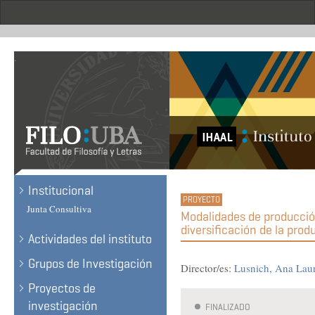
Skip
to
main
content
.
Institucional
Junta Consultiva
Modalidades de producción
diversificación de la prod
Actividades del instituto
Grupos de Investigación
Director/es:
Lusnich, Ana Lau
Proyectos de
investigación
FINALIZADO