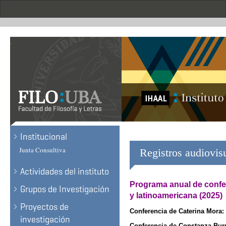
Skip
to
main
content
.
Institucional
Junta Consultiva
Registros audiovis
Actividades del instituto
Programa anual de confer
Grupos de Investigación
y latinoamericana (2025)
Proyectos de
Conferencia de Caterina Mora:
investigación
Conferencia de Constanza Bur