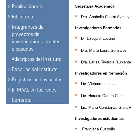
Publicaciones
Secretaria Académica
Biblioteca
Dra.
Anabella Castro Avelley
Integrantes de
Investigadores Formados
proyectos de
Dr.
Ezequiel Lozano
investigación actuales
o pasados
Dra.
María Laura González
Adscriptos del Instituto
Dra.
Larisa Rivarola
(suplente
Becarios del Instituto
Investigadores en formación
Registros audiovisuales
Lic.
Victoria Lencina
El IHAAL en las redes
Lic.
Horacio García Clerc
Contacto
Lic.
María Constanza Grela R
Investigadores estudiantes
Francisca Custodio