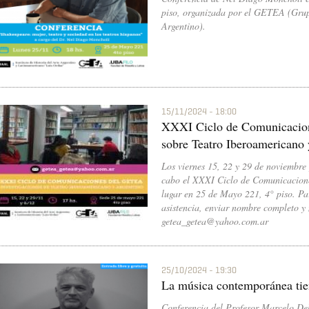
piso, organizada por el GETEA (Grup
Argentino).
15/11/2024 - 18:00
XXXI Ciclo de Comunicacion
sobre Teatro Iberoamericano
Los viernes 15, 22 y 29 de noviembre y
cabo el XXXI Ciclo de Comunicacion
lugar en 25 de Mayo 221, 4° piso. Para
asistencia, enviar nombre completo 
getea_getea@yahoo.com.ar
25/10/2024 - 19:30
La música contemporánea tie
Conferencia del Profesor Marcelo De