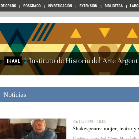
 DE GRADO
POSGRADO
INVESTIGACIÓN
EXTENSIÓN
BIBLIOTECA
LABO
Noticias
25/11/2024 - 19:00
Shakespeare: mujer, teatro y 
Conferencia de Nel Diago Moncholí e