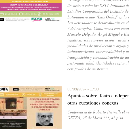
llevarán a cabo las XXIV Jornadas d
Estudios Comparados del Instituto de 
Lationamericano "Luis Ordaz" en la 
Las actividades se desarrollarán en e
7 del entrepiso. Contaremos con cuat
Marcelo Delgado, Ángel Miquel e Il
temáticas sobre preservación y archiv
modalidades de producción y organizac
latinoamericano, intermedialidad y n
transposición y resemantización de uni
performatividad, identidades regionale
certificados de asistencia.
06/09/2024 - 17:30
Apuntes sobre Teatro Indepe
otras cuestiones conexas
Conferencia de Roberto Perinelli el vi
GETEA, 25 de Mayo 221, 4° piso.