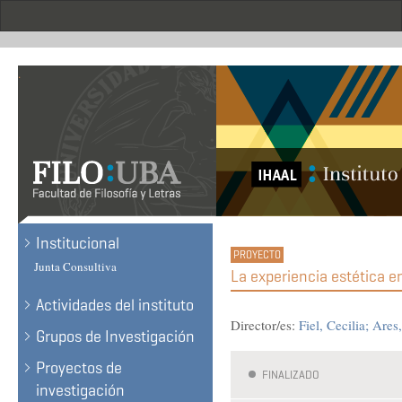
Skip
to
main
content
.
Institucional
Junta Consultiva
La experiencia estética en
Actividades del instituto
Director/es:
Fiel, Cecilia
Ares,
Grupos de Investigación
Proyectos de
FINALIZADO
investigación