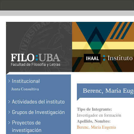
Skip
to
main
content
.
Institucional
Junta Consultiva
Berenc, María Euge
Actividades del instituto
Tipo de Integrante:
Grupos de Investigación
Investigador en formación
Apellido, Nombre:
Proyectos de
Berenc, María Eugenia
investigación