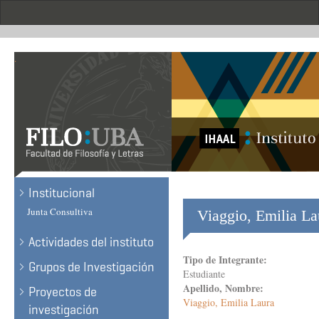
Skip
to
main
content
.
Institucional
Junta Consultiva
Viaggio, Emilia La
Actividades del instituto
Tipo de Integrante:
Grupos de Investigación
Estudiante
Apellido, Nombre:
Proyectos de
Viaggio, Emilia Laura
investigación