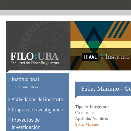
Skip
to
main
content
.
Institucional
Junta Consultiva
Saba, Mariano - Co
Actividades del instituto
Tipo de Integrante:
Grupos de Investigación
Co-director
Apellido, Nombre:
Proyectos de
Saba, Mariano
investigación