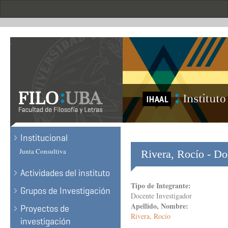
Skip
to
main
content
.
Institucional
Junta Consultiva
Rivera, Rocío - Do
Actividades del instituto
Tipo de Integrante:
Grupos de Investigación
Docente Investigador
Apellido, Nombre:
Proyectos de
Rivera, Rocío
investigación