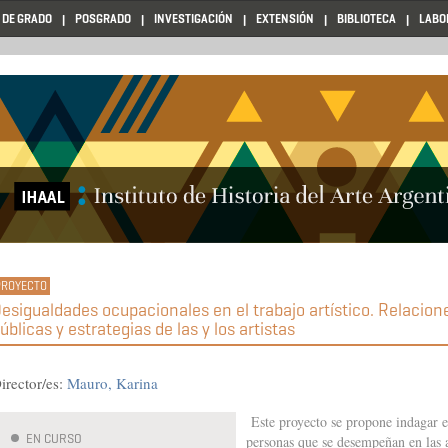
 DE GRADO
POSGRADO
INVESTIGACIÓN
EXTENSIÓN
BIBLIOTECA
LABO
esigualdades ocupacionales en el trabajo artístico. Relacione
úblicas y estrategias de las y los artistas
irector/es:
Mauro, Karina
Este proyecto se propone indagar en
EN CURSO
personas que se desempeñan en las ar