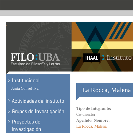
Skip
to
main
content
.
Institucional
Junta Consultiva
La Rocca, Malena -
Actividades del instituto
Tipo de Integrante:
Grupos de Investigación
Co-director
Apellido, Nombre:
Proyectos de
La Rocca, Malena
investigación