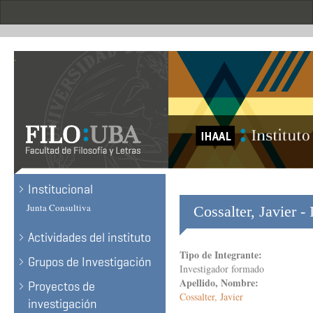
Skip
to
main
content
.
Institucional
Junta Consultiva
Cossalter, Javier -
Actividades del instituto
Tipo de Integrante:
Grupos de Investigación
Investigador formado
Apellido, Nombre:
Proyectos de
Cossalter, Javier
investigación