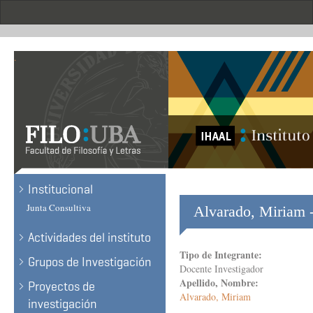
Skip
to
main
content
.
Institucional
Junta Consultiva
Alvarado, Miriam -
Actividades del instituto
Tipo de Integrante:
Grupos de Investigación
Docente Investigador
Apellido, Nombre:
Proyectos de
Alvarado, Miriam
investigación