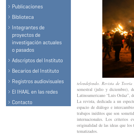
Publicaciones
Biblioteca
Integrantes de
proyectos de
investigación actuales
o pasados
Adscriptos del Instituto
Becarios del Instituto
Registros audiovisuales
telondefondo. Revista de Teoría 
semestral (julio y diciembre), d
El IHAAL en las redes
Latinoamericano “Luis Ordaz”, de
La revista, dedicada a un espectr
Contacto
espacio de diálogo e intercambio 
trabajos inéditos que son sometid
internacionales. Los criterios 
originalidad de las ideas que los
tematizados.