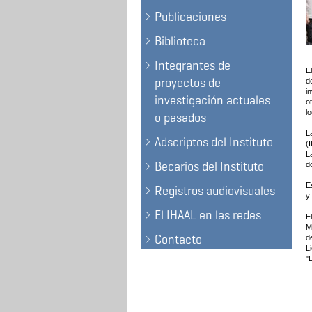
Publicaciones
Biblioteca
Integrantes de
E
proyectos de
d
i
investigación actuales
o
l
o pasados
L
Adscriptos del Instituto
(
L
Becarios del Instituto
d
E
Registros audiovisuales
y
El IHAAL en las redes
E
M
Contacto
d
L
"