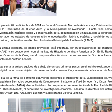
l pasado 20 de diciembre de 2024 se firmó el Convenio Marco de Asistencia y Colaboración r
e la Universidad de Buenos Aires y la Municipalidad de Avellaneda. El acta tiene como 
nvestigación histórico-social y conservación de la documentación vinculada con la congreg
tro lado, los trabajos de conservación e investigación histórica, estética y social de l
ocalidad, contenidos en el Archivo Audiovisual Municipal de Avellaneda (AAMA).
a unidad ejecutora de ambos proyectos está integrada por investigadores/as del Instituto
IHAAL) y en colaboración con el Instituto de Historia Argentina y Americana Dr. Emilio Ravi
as Obreras de la Cruz, siendo responsables técnicos de los trabajos la Dra. Ana Laura L
octoranda Victoria Lencina.
sta semana ambos equipos de trabajo dieron sus primeros pasos en el archivo realizando tar
 digitalización con el objetivo de preservar la documentación y la memoria de la ciudad de Ave
l día de la firma del convenio estuvieron presentes el intendente de la Municipalidad de Avel
agdalena Sierra, los secretarios de Comunicación Institucional Iñaki Echeverría y Óscar Frenk
e Avellaneda (AAMA) Valeria Pedelhez. Por su parte, en representación de la Facultad de Fil
ic. Ricardo Manetti, el secretario de investigación Jerónimo Ledesma, la directora del Instit
Luis Ordaz" Dra. Ana Laura Lusnich y la doctoranda Victoria Lencina.