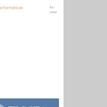
En
performáticas
curso