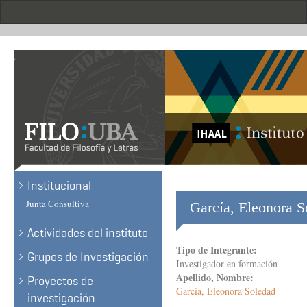
Skip
to
main
content
.
Institucional
Junta Consultiva
García, Eleonora S
Actividades del instituto
Tipo de Integrante:
Grupos de Investigación
Investigador en formación
Apellido, Nombre:
Proyectos de
García, Eleonora Soledad
investigación